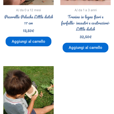
A/ da 0 a 12 mesi
A/ da 1 a 3 anni
Pecorella Peluche Little dutch
Trenino in legno fiori e
17 cm
farfalle- incastri e costruzioni-
Little dutch
13,50
€
32,50
€
Aggiungi al carrello
Aggiungi al carrello