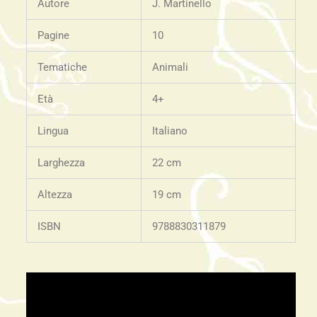
Autore
J. Martinello
Pagine
10
Tematiche
Animali
Età
4+
Lingua
Italiano
Larghezza
22 cm
Altezza
19 cm
ISBN
9788830311879