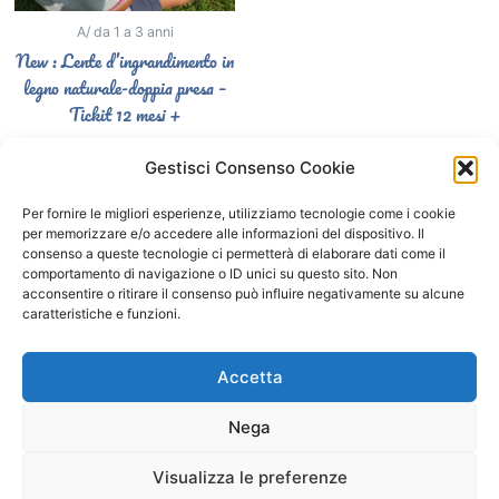
A/ da 1 a 3 anni
New : Lente d’ingrandimento in
legno naturale-doppia presa –
Tickit 12 mesi +
12,90
€
Gestisci Consenso Cookie
Select options
Per fornire le migliori esperienze, utilizziamo tecnologie come i cookie
per memorizzare e/o accedere alle informazioni del dispositivo. Il
consenso a queste tecnologie ci permetterà di elaborare dati come il
comportamento di navigazione o ID unici su questo sito. Non
Segui il Gatto Blu sui social
acconsentire o ritirare il consenso può influire negativamente su alcune
caratteristiche e funzioni.
F
I
a
n
Accetta
c
s
e
t
Nega
b
a
o
g
o
r
Visualizza le preferenze
Copyright © 2026 Il Gatto Blu Giochi educativi Montessori e