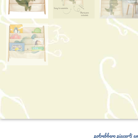
potrebbero piacerti an