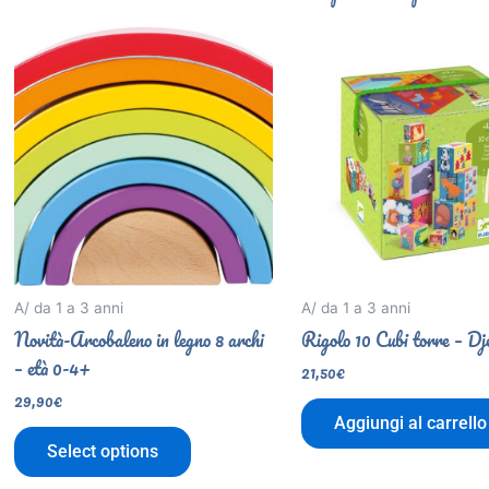
A/ da 1 a 3 anni
A/ da 1 a 3 anni
Novità-Arcobaleno in legno 8 archi
Rigolo 10 Cubi torre – Dj
– età 0-4+
21,50
€
29,90
€
Aggiungi al carrello
Select options