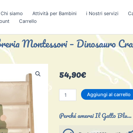
Chi siamo
Attività per Bambini
i Nostri servizi
C
count
Carrello
breria Montessori – Dinosauro Cra
54,90
€
Libreria
Aggiungi al carrello
Montessori
-
Dinosauro
Perché amerai Il Gatto Blu...
Cracky
quantità