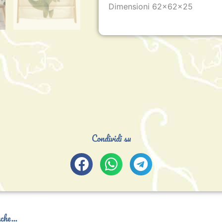
Dimensioni 62x62x25
Condividi su
che...