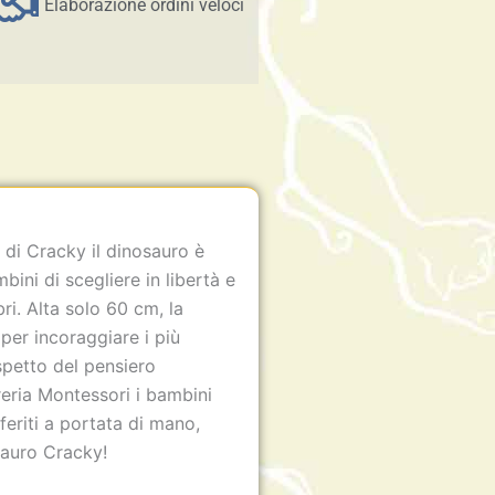
Elaborazione ordini veloci
o di Cracky il dinosauro è
ini di scegliere in libertà e
bri. Alta solo 60 cm, la
 per incoraggiare i più
ispetto del pensiero
reria Montessori i bambini
feriti a portata di mano,
osauro Cracky!