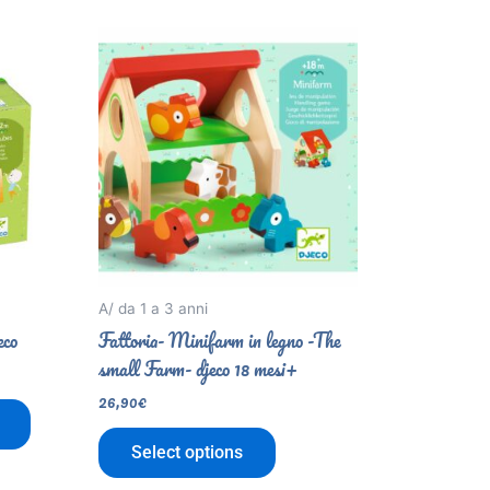
A/ da 1 a 3 anni
eco
Fattoria- Minifarm in legno -The
small Farm- djeco 18 mesi+
26,90
€
Select options