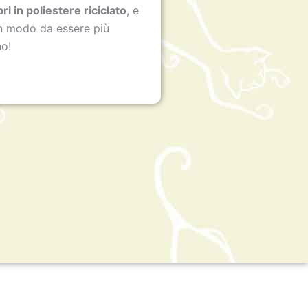
bri in poliestere riciclato
, e
 in modo da essere più
no!