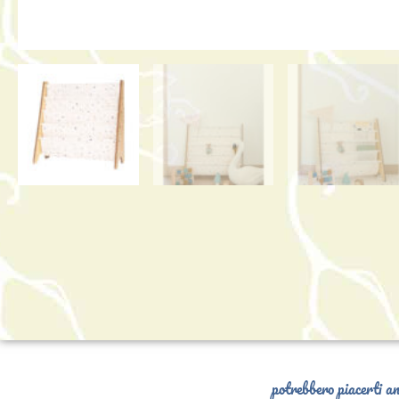
potrebbero piacerti an