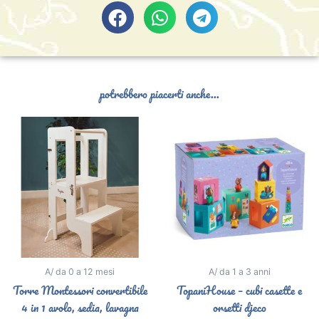
potrebbero piacerti anche...
A/ da 0 a 12 mesi
A/ da 1 a 3 anni
Torre Montessori convertibile
TopaniHouse – cubi casette e
4 in 1 avolo, sedia, lavagna
orsetti djeco