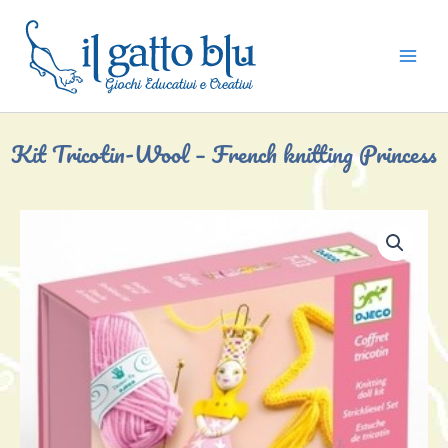
Vai
al
contenuto
Kit Tricotin-Wool – French knitting Princess