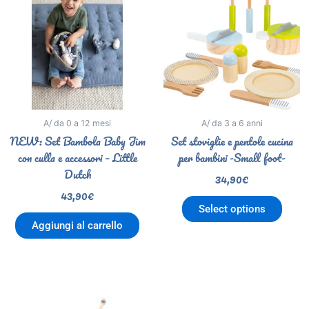
A/ da 0 a 12 mesi
A/ da 3 a 6 anni
NEW: Set Bambola Baby Jim
Set stoviglie e pentole cucina
con culla e accessori – Little
per bambini -Small foot-
Dutch
34,90
€
43,90
€
Select options
Aggiungi al carrello