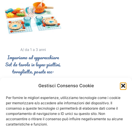
A/ da 1 a 3 anni
Impariamo ad apparecchiare
Set da tavola in legno-piattini,
tovaglietta, posate ecc-
44,50
€
Gestisci Consenso Cookie
Aggiungi al carrello
Per fornire le migliori esperienze, utilizziamo tecnologie come i cookie
per memorizzare e/o accedere alle informazioni del dispositivo. Il
consenso a queste tecnologie ci permetterà di elaborare dati come il
comportamento di navigazione o ID unici su questo sito. Non
Segui il Gatto Blu sui social
acconsentire o ritirare il consenso può influire negativamente su alcune
caratteristiche e funzioni.
F
I