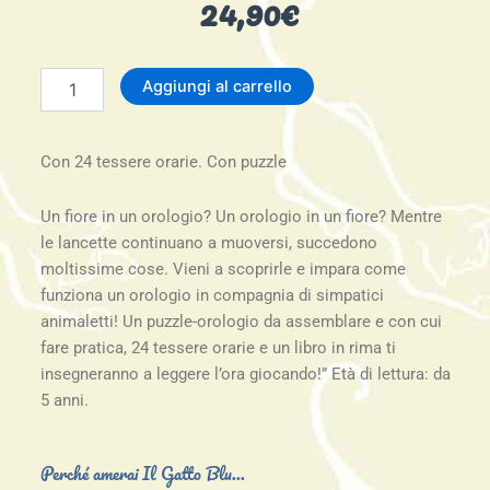
24,90
€
Impariamo
Aggiungi al carrello
a
leggere
l'ora.
Con 24 tessere orarie. Con puzzle
Gioca
e
impara.
Un fiore in un orologio? Un orologio in un fiore? Mentre
quantità
le lancette continuano a muoversi, succedono
moltissime cose. Vieni a scoprirle e impara come
funziona un orologio in compagnia di simpatici
animaletti! Un puzzle-orologio da assemblare e con cui
fare pratica, 24 tessere orarie e un libro in rima ti
insegneranno a leggere l’ora giocando!” Età di lettura: da
5 anni.
Perché amerai Il Gatto Blu...