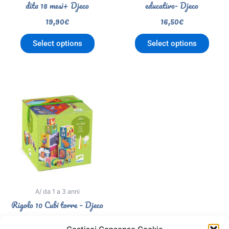
dita 18 mesi+ Djeco
educativo- Djeco
19,90
€
16,50
€
Select options
Select options
A/ da 1 a 3 anni
Rigolo 10 Cubi torre – Djeco
21,50
€