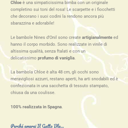
era:
è:
Chloe
è una simpaticissima bimba con un originale
completino sui toni del rosa! Le scarpette e i fiocchetti
79,90€.
74,90€.
che decorano i suoi codini la rendono ancora più
sbarazzina e adorabile!
Le bambole Nines d’Onil sono create
artigianalmente
ed
hanno il corpo morbido. Sono realizzate in vinile di
altissima qualità, senza ftalati e con un
delicatissimo
profumo di vaniglia
.
La bambola Chloe è alta 48 cm, gli occhi sono
meravigliosi azzurri, restano aperti, ha arti snodabili ed è
confezionata in una sacchetta di tessuto stampato,
chiusa da una coulisse.
100% realizzata in Spagna
.
Perché amerai Il Gatto Blu...