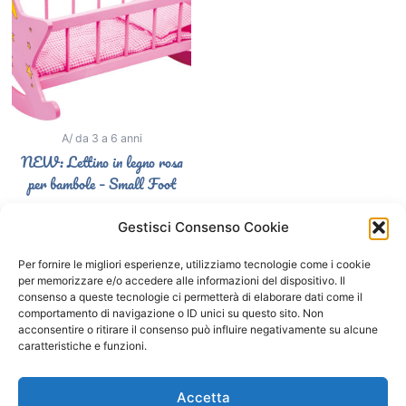
A/ da 3 a 6 anni
NEW: Lettino in legno rosa
per bambole – Small Foot
37,50
€
Gestisci Consenso Cookie
Select options
Per fornire le migliori esperienze, utilizziamo tecnologie come i cookie
per memorizzare e/o accedere alle informazioni del dispositivo. Il
consenso a queste tecnologie ci permetterà di elaborare dati come il
comportamento di navigazione o ID unici su questo sito. Non
Segui il Gatto Blu sui social
acconsentire o ritirare il consenso può influire negativamente su alcune
caratteristiche e funzioni.
F
I
a
n
Accetta
c
s