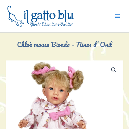
Vai
al
contenuto
Chloè mouse Bionda – Nines d’ Onil