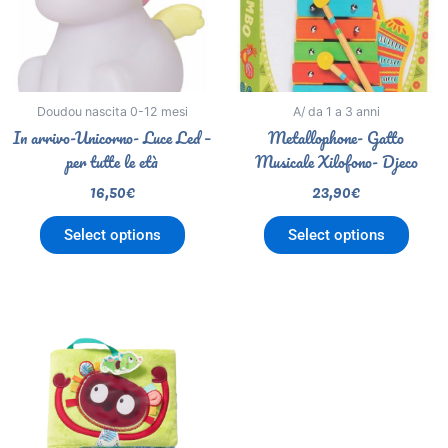
Doudou nascita 0-12 mesi
A/ da 1 a 3 anni
In arrivo-Unicorno- Luce Led –
Metallophone- Gatto
per tutte le età
Musicale Xilofono- Djeco
16,50
€
23,90
€
Select options
Select options