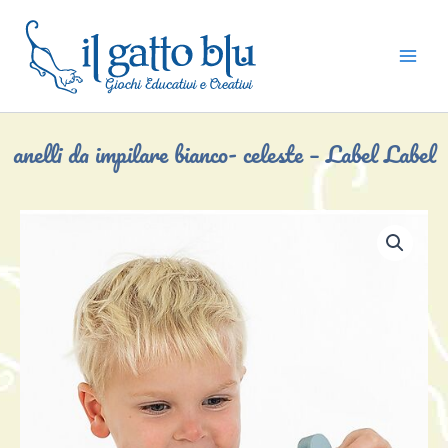
Vai
al
contenuto
anelli da impilare bianco- celeste – Label Label