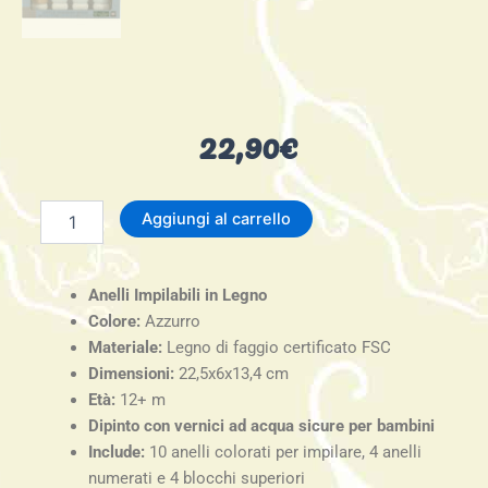
22,90
€
anelli
Aggiungi al carrello
da
impilare
bianco-
Anelli Impilabili in Legno
celeste
-
Colore:
Azzurro
Label
Materiale:
Legno di faggio certificato FSC
Label
Dimensioni:
22,5x6x13,4 cm
quantità
Età:
12+ m
Dipinto con vernici ad acqua sicure per bambini
Include:
10 anelli colorati per impilare, 4 anelli
numerati e 4 blocchi superiori