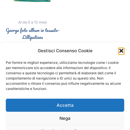
A/ da 0 a 12 mesi
George foto album in tessuto-
Lilliputiens
25,90
€
Gestisci Consenso Cookie
Select options
Per fornire le migliori esperienze, utilizziamo tecnologie come i cookie
per memorizzare e/o accedere alle informazioni del dispositivo. Il
consenso a queste tecnologie ci permetterà di elaborare dati come il
comportamento di navigazione o ID unici su questo sito. Non
Segui il Gatto Blu sui social
acconsentire o ritirare il consenso può influire negativamente su alcune
caratteristiche e funzioni.
F
I
a
n
Accetta
c
s
e
t
Nega
b
a
o
g