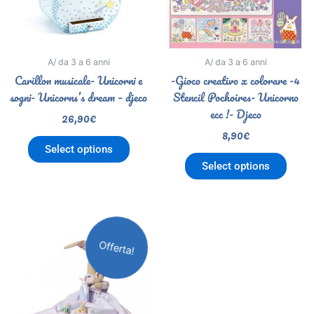
A/ da 3 a 6 anni
A/ da 3 a 6 anni
Carillon musicale- Unicorni e
-Gioco creativo x colorare -4
sogni- Unicorns’s dream – djeco
Stencil Pochoires- Unicorno
ecc !- Djeco
26,90
€
8,90
€
Select options
Select options
Il
Il
prezzo
prezzo
Offerta!
originale
attuale
era:
è:
34,90€.
24,90€.