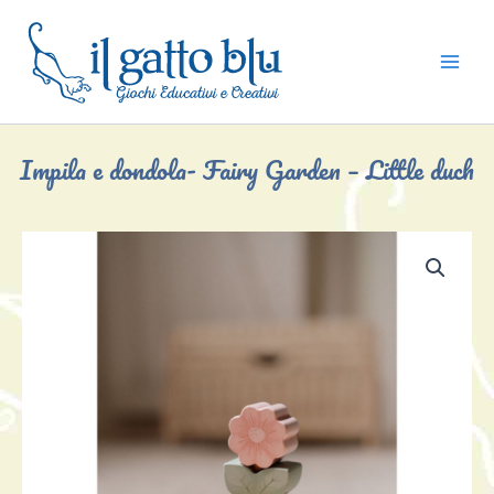
Vai
al
contenuto
Impila e dondola- Fairy Garden – Little duch