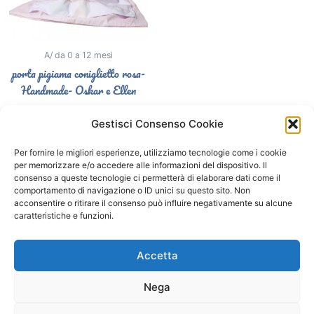
A/ da 0 a 12 mesi
porta pigiama coniglietto rosa-
Handmade- Oskar e Ellen
34,90
€
24,90
€
Gestisci Consenso Cookie
Select options
Per fornire le migliori esperienze, utilizziamo tecnologie come i cookie
per memorizzare e/o accedere alle informazioni del dispositivo. Il
consenso a queste tecnologie ci permetterà di elaborare dati come il
comportamento di navigazione o ID unici su questo sito. Non
Segui il Gatto Blu sui social
acconsentire o ritirare il consenso può influire negativamente su alcune
caratteristiche e funzioni.
F
I
a
n
Accetta
c
s
e
t
Nega
b
a
o
g