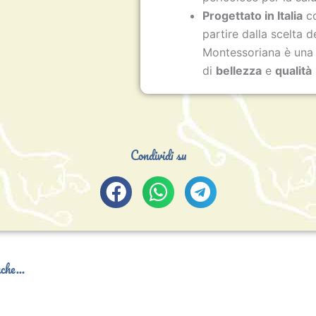
Progettato in Italia
co
partire dalla scelta de
Montessoriana è una
di
bellezza
e
qualità
Condividi su
che...