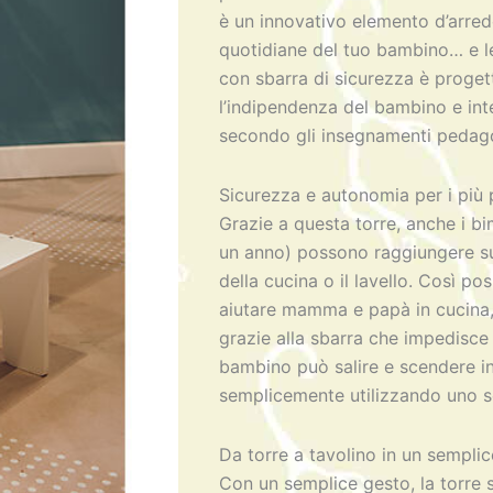
sedia,
è un innovativo elemento d’arred
lavagna
quantità
quotidiane del tuo bambino… e l
con sbarra di sicurezza è proget
l’indipendenza del bambino e inte
secondo gli insegnamenti pedago
Sicurezza e autonomia per i più 
Grazie a questa torre, anche i bi
un anno) possono raggiungere su
della cucina o il lavello. Così po
aiutare mamma e papà in cucina, 
grazie alla sbarra che impedisce 
bambino può salire e scendere i
semplicemente utilizzando uno s
Da torre a tavolino in un sempli
Con un semplice gesto, la torre s