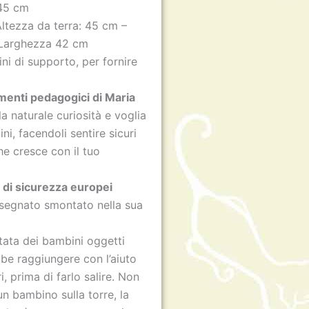
 45 cm
Altezza da terra: 45 cm –
 Larghezza 42 cm
ini di supporto, per fornire
amenti pedagogici di Maria
la naturale curiosità e voglia
ni, facendoli sentire sicuri
e cresce con il tuo
d di sicurezza europei
nsegnato smontato nella sua
tata dei bambini oggetti
be raggiungere con l’aiuto
, prima di farlo salire. Non
un bambino sulla torre, la