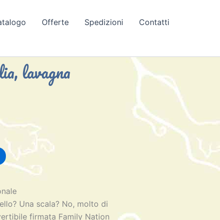
atalogo
Offerte
Spedizioni
Contatti
dia, lavagna
onale
llo? Una scala? No, molto di
ertibile firmata Family Nation