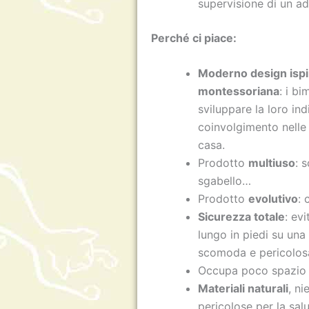
supervisione di un a
Perché ci piace:
Moderno design ispira
montessoriana
: i b
sviluppare la loro ind
coinvolgimento nelle 
casa.
Prodotto
multiuso
: 
sgabello…
Prodotto
evolutivo
: 
Sicurezza totale
: ev
lungo in piedi su una
scomoda e pericolos
Occupa poco spazio
Materiali naturali
, n
pericolose per la sal