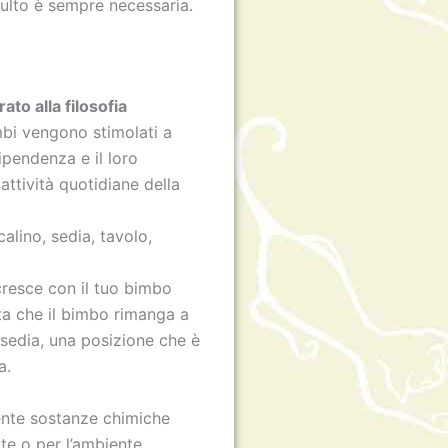
dulto è sempre necessaria.
to alla filosofia
imbi vengono stimolati a
ipendenza e il loro
attività quotidiane della
scalino, sedia, tavolo,
cresce con il tuo bimbo
ita che il bimbo rimanga a
 sedia, una posizione che è
a.
iente sostanze chimiche
ute o per l’ambiente