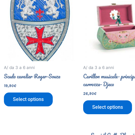
A/ da 3 a 6 anni
A/ da 3 a 6 anni
Scudo cavalier Roger-Souza
Carillon musicale- princip
carrozza- Djeco
19,90
€
26,90
€
Select options
Select options