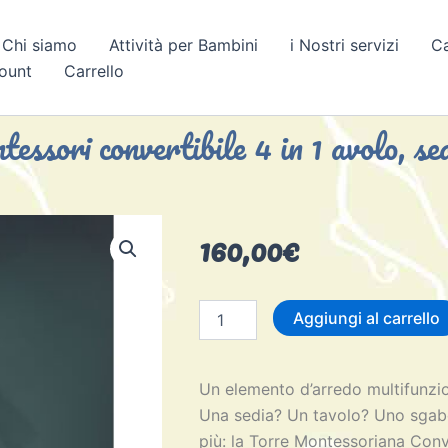
Chi siamo
Attività per Bambini
i Nostri servizi
C
count
Carrello
ssori convertibile 4 in 1 avolo, se
160,00
€
Torre
Aggiungi al carrello
Montessori
convertibile
4
Un elemento d’arredo multifunzi
in
1
Una sedia? Un tavolo? Uno sgabe
avolo,
più: la Torre Montessoriana Conv