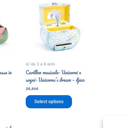
A/ da 3 a 6 anni
essa in
Carillon musicale- Unicorni e
sogni- Unicorns’s dream – djeco
26,90
€
Select options