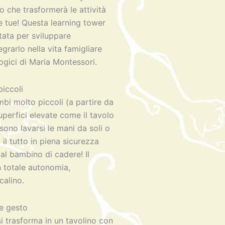
o che trasformerà le attività
e tue! Questa learning tower
tata per sviluppare
grarlo nella vita famigliare
gici di Maria Montessori.
piccoli
mbi molto piccoli (a partire da
perfici elevate come il tavolo
ssono lavarsi le mani da soli o
il tutto in piena sicurezza
al bambino di cadere! Il
n totale autonomia,
calino.
ce gesto
i trasforma in un tavolino con